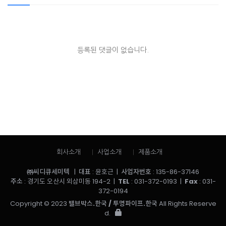
등록된 댓글이 없습니다.
회사소개
사업소개
제품소개
㈜씨디큐세미텍
|
대표
: 윤호근 |
사업자번호
: 135-86-37146
주소
: 경기도 오산시 외삼미동 194-2 |
TEL
: 031-372-0193 |
Fax
: 031-
372-0194
Copyright © 2023
밸브박스.한국 / 투명파이프.한국
All Rights Reserve
d.