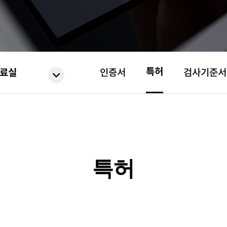
특허
료실
인증서
검사기준서
특허