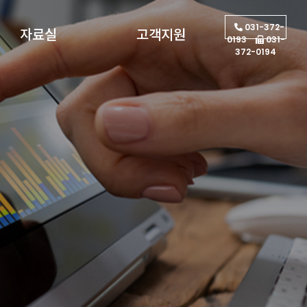
031-372-
자료실
고객지원
0193
031-
372-0194